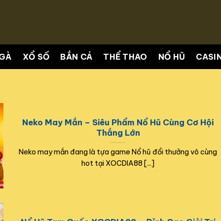
 GÀ
XỔ SỐ
BẮN CÁ
THỂ THAO
NỔ HŨ
CASI
Neko May Mắn – Siêu Phẩm Nổ Hũ Cùng Cơ Hội
Thắng Lớn
Neko may mắn đang là tựa game Nổ hũ đổi thưởng vô cùng
hot tại XOCDIA88 [...]