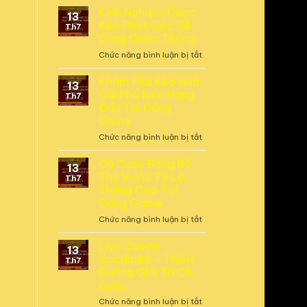
Code
Kinh Nghiệm Cược
13
Xocdia88
Kèo Phạt Góc Dễ
Th7
–
Dàng Chiến Thắng
Ưu
Chức năng bình luận bị tắt
ở
Đãi
Kinh
Siêu
Nghiệm
Hời
Khám Phá Kèo Nhà
13
Cược
Dành
Cái Phổ Biến Hàng
Th7
Kèo
Cho
Đầu Tại Cổng
Phạt
Mọi
Game
Góc
Cược
Dễ
Chức năng bình luận bị tắt
Thủ
ở
Dàng
Khám
Chiến
Phá
Cá Cược Bóng Rổ
13
Thắng
Kèo
Thú Vị Với Tỷ Lệ
Th7
Nhà
Thắng Cao Tại
Cái
Cổng Game
Phổ
Biến
Chức năng bình luận bị tắt
ở
Hàng
Cá
Đầu
Cược
Live Casino
13
Tại
Bóng
Xocdia88 – Thiên
Th7
Cổng
Rổ
Đường Giải Trí Cá
Game
Thú
Cược
Vị
Với
Chức năng bình luận bị tắt
ở