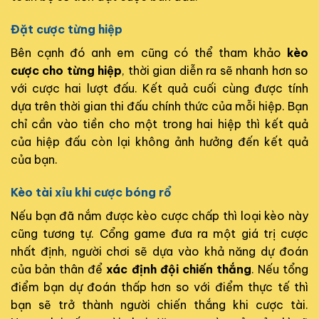
Đặt cược từng hiệp
Bên cạnh đó anh em cũng có thể tham khảo
kèo
cược cho từng hiệp
, thời gian diễn ra sẽ nhanh hơn so
với cược hai lượt đấu. Kết quả cuối cùng được tính
dựa trên thời gian thi đấu chính thức của mỗi hiệp. Bạn
chỉ cần vào tiền cho một trong hai hiệp thì kết quả
của hiệp đấu còn lại không ảnh hưởng đến kết quả
của bạn.
Kèo tài xỉu khi cược bóng rổ
Nếu bạn đã nắm được kèo cược chấp thì loại kèo này
cũng tương tự. Cổng game đưa ra một giá trị cược
nhất định, người chơi sẽ dựa vào khả năng dự đoán
của bản thân để
xác định đội chiến thắng
. Nếu tổng
điểm bạn dự đoán thấp hơn so với điểm thực tế thì
bạn sẽ trở thành người chiến thắng khi cược tài.