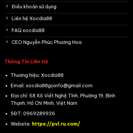
Điều khoản sử dụng
Liên hệ Xocdia88
FAQ xocdia88
CEO Nguyễn Phúc Phương Hoa
Thông Tin Liên Hệ
Thương hiệu: Xocdia88
Email:
xocdia88goinfo@gmail.com
Địa chỉ: 58 Xô Viết Nghệ Tĩnh, Phường 19, Bình
Thạnh, Hồ Chí Minh, Việt Nam
SĐT: 0969289936
Website:
https://pvl.ru.com/