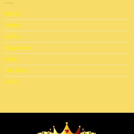
Lệ
Thiên
Thắng
Đường
Cao
Bắn Cá
Giải
Tại
Trí
Cổng
Casino
Cá
Game
Cược
Đá Gà
Khuyến Mãi
Nổ Hũ
Thể Thao
Xổ Số