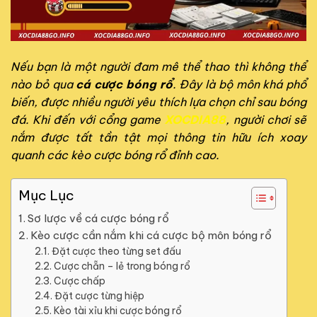
Nếu bạn là một người đam mê thể thao thì không thể
nào bỏ qua
cá cược bóng rổ
. Đây là bộ môn khá phổ
biến, được nhiều người yêu thích lựa chọn chỉ sau bóng
đá. Khi đến với cổng game
XOCDIA88
, người chơi sẽ
nắm được tất tần tật mọi thông tin hữu ích xoay
quanh các kèo cược bóng rổ đỉnh cao.
Mục Lục
Sơ lược về cá cược bóng rổ
Kèo cược cần nắm khi cá cược bộ môn bóng rổ
Đặt cược theo từng set đấu
Cược chẵn – lẻ trong bóng rổ
Cược chấp
Đặt cược từng hiệp
Kèo tài xỉu khi cược bóng rổ