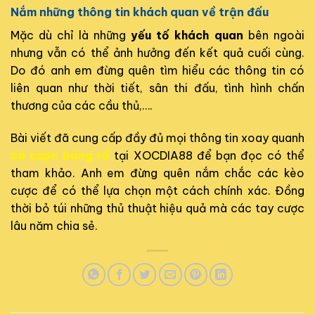
Nắm những thông tin khách quan về trận đấu
Mặc dù chỉ là những
yếu tố khách quan
bên ngoài
nhưng vẫn có thể ảnh hưởng đến kết quả cuối cùng.
Do đó anh em đừng quên tìm hiểu các thông tin có
liên quan như thời tiết, sân thi đấu, tình hình chấn
thương của các cầu thủ,….
Bài viết đã cung cấp đầy đủ mọi thông tin xoay quanh
cá cược bóng rổ
tại XOCDIA88 để bạn đọc có thể
tham khảo. Anh em đừng quên nắm chắc các kèo
cược để có thể lựa chọn một cách chính xác. Đồng
thời bỏ túi những thủ thuật hiệu quả mà các tay cược
lâu năm chia sẻ.