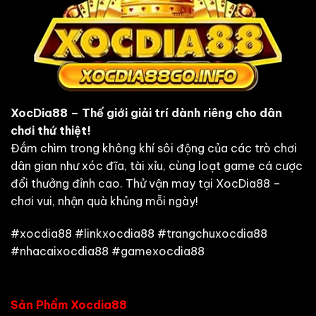
XocDia88
– Thế giới giải trí dành riêng cho dân
chơi thứ thiệt!
Đắm chìm trong không khí sôi động của các trò chơi
dân gian như xóc đĩa, tài xỉu, cùng loạt game cá cược
đổi thưởng đỉnh cao. Thử vận may tại XocDia88 –
chơi vui, nhận quà khủng mỗi ngày!
#xocdia88 #linkxocdia88 #trangchuxocdia88
#nhacaixocdia88 #gamexocdia88
Sản Phẩm Xocdia88