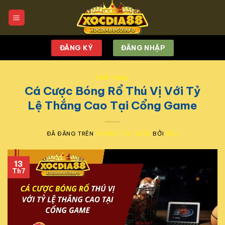
Chuyển
đến
nội
dung
ĐĂNG KÝ
ĐĂNG NHẬP
THỂ THAO
Cá Cược Bóng Rổ Thú Vị Với Tỷ
Lệ Thắng Cao Tại Cổng Game
ĐÃ ĐĂNG TRÊN
THÁNG 7 13, 2025
BỞI
SEO
13
Th7