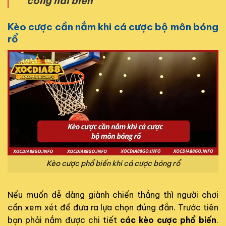
công hai biên
Kèo cược cần nắm khi cá cược bộ môn bóng
rổ
Kèo cược phổ biến khi cá cược bóng rổ
Nếu muốn dễ dàng giành chiến thắng thì người chơi
cần xem xét để đưa ra lựa chọn đúng đắn. Trước tiên
bạn phải nắm được chi tiết
các kèo cược phổ biến
.