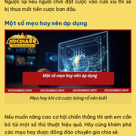
Ngược lại nếu người chơi đặt cược vào cửa xỉu thì sẽ
bị thua mất tiền cược ban đầu.
Một số mẹo hay nên áp dụng
Mẹo hay khi cá cược bóng rổ nên biết
Nếu muốn nâng cao cơ hội chiến thắng thì anh em cần
bỏ túi một số thủ thuật hiệu quả. Hãy cùng khám phá
các mẹo hay được đông đảo chuyên gia chia sẻ.