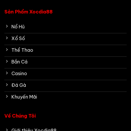
Sản Phẩm Xocdia88
Nổ Hũ
Xổ Số
Thể Thao
Bắn Cá
Casino
Đá Gà
Khuyến Mãi
Về Chúng Tôi
Giới thiệu Xocdia88