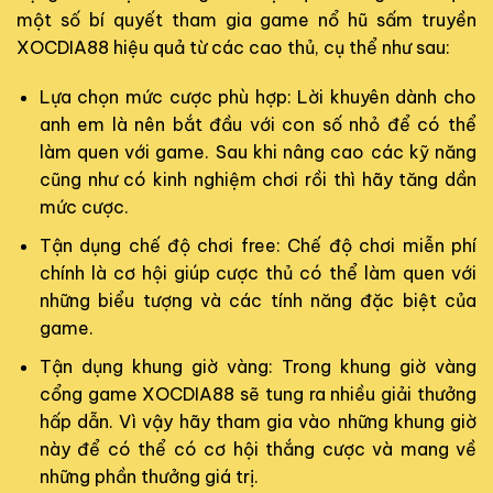
một số bí quyết tham gia game nổ hũ sấm truyền
XOCDIA88 hiệu quả từ các cao thủ, cụ thể như sau:
Lựa chọn mức cược phù hợp: Lời khuyên dành cho
anh em là nên bắt đầu với con số nhỏ để có thể
làm quen với game. Sau khi nâng cao các kỹ năng
cũng như có kinh nghiệm chơi rồi thì hãy tăng dần
mức cược.
Tận dụng chế độ chơi free: Chế độ chơi miễn phí
chính là cơ hội giúp cược thủ có thể làm quen với
những biểu tượng và các tính năng đặc biệt của
game.
Tận dụng khung giờ vàng: Trong khung giờ vàng
cổng game XOCDIA88 sẽ tung ra nhiều giải thưởng
hấp dẫn. Vì vậy hãy tham gia vào những khung giờ
này để có thể có cơ hội thắng cược và mang về
những phần thưởng giá trị.