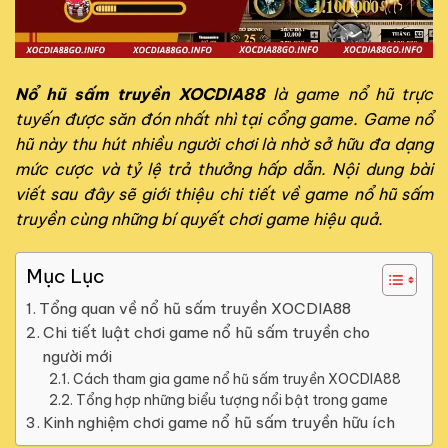
Nổ hũ sấm truyền XOCDIA88
là game nổ hũ trực
tuyến được săn đón nhất nhì tại cổng game. Game nổ
hũ này thu hút nhiều người chơi là nhờ sở hữu đa dạng
mức cược và tỷ lệ trả thưởng hấp dẫn. Nội dung bài
viết sau đây sẽ giới thiệu chi tiết về game nổ hũ sấm
truyền cùng những bí quyết chơi game hiệu quả.
Mục Lục
Tổng quan về nổ hũ sấm truyền XOCDIA88
Chi tiết luật chơi game nổ hũ sấm truyền cho
người mới
Cách tham gia game nổ hũ sấm truyền XOCDIA88
Tổng hợp những biểu tượng nổi bật trong game
Kinh nghiệm chơi game nổ hũ sấm truyền hữu ích