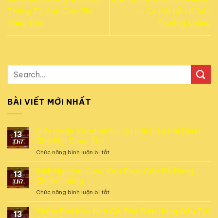
Thắng Từ Các Cao Thủ
– Cơ Hội Nổ Hũ Săn
Hàng Đầu
Thưởng Khủng
BÀI VIẾT MỚI NHẤT
Gift Code Xocdia88 – Ưu Đãi Siêu Hời Dành
13
Cho Mọi Cược Thủ
Th7
Chức năng bình luận bị tắt
ở
Gift
Code
Kinh Nghiệm Cược Kèo Phạt Góc Dễ Dàng
13
Xocdia88
Chiến Thắng
Th7
–
Chức năng bình luận bị tắt
ở
Ưu
Kinh
Đãi
Nghiệm
Khám Phá Kèo Nhà Cái Phổ Biến Hàng Đầu Tại
Siêu
13
Cược