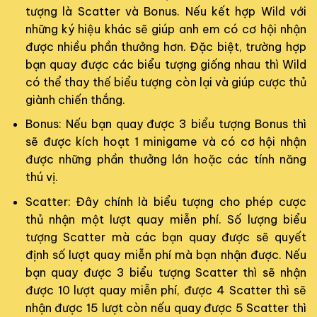
tượng là Scatter và Bonus. Nếu kết hợp Wild với
những ký hiệu khác sẽ giúp anh em có cơ hội nhận
được nhiều phần thưởng hơn. Đặc biệt, trường hợp
bạn quay được các biểu tượng giống nhau thì Wild
có thể thay thế biểu tượng còn lại và giúp cược thủ
giành chiến thắng.
Bonus: Nếu bạn quay được 3 biểu tượng Bonus thì
sẽ được kích hoạt 1 minigame và có cơ hội nhận
được những phần thưởng lớn hoặc các tính năng
thú vị.
Scatter: Đây chính là biểu tượng cho phép cược
thủ nhận một lượt quay miễn phí. Số lượng biểu
tượng Scatter mà các bạn quay được sẽ quyết
định số lượt quay miễn phí mà bạn nhận được. Nếu
bạn quay được 3 biểu tượng Scatter thì sẽ nhận
được 10 lượt quay miễn phí, được 4 Scatter thì sẽ
nhận được 15 lượt còn nếu quay được 5 Scatter thì