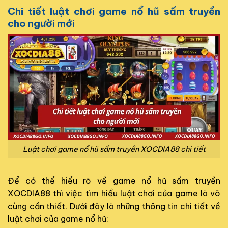
Chi tiết luật chơi game nổ hũ sấm truyền
cho người mới
Luật chơi game nổ hũ sấm truyền XOCDIA88 chi tiết
Để có thể hiểu rõ về game nổ hũ sấm truyền
XOCDIA88 thì việc tìm hiểu luật chơi của game là vô
cùng cần thiết. Dưới đây là những thông tin chi tiết về
luật chơi của game nổ hũ: