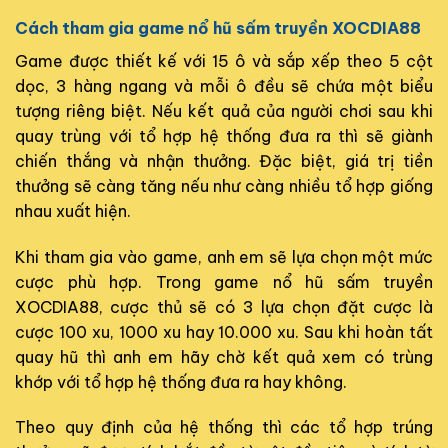
Cách tham gia game nổ hũ sấm truyền XOCDIA88
Game được thiết kế với 15 ô và sắp xếp theo 5 cột
dọc, 3 hàng ngang và mỗi ô đều sẽ chứa một biểu
tượng riêng biệt. Nếu kết quả của người chơi sau khi
quay trùng với tổ hợp hệ thống đưa ra thì sẽ giành
chiến thắng và nhận thưởng. Đặc biệt, giá trị tiền
thưởng sẽ càng tăng nếu như càng nhiều tổ hợp giống
nhau xuất hiện.
Khi tham gia vào game, anh em sẽ lựa chọn một mức
cược phù hợp. Trong game nổ hũ sấm truyền
XOCDIA88, cược thủ sẽ có 3 lựa chọn đặt cược là
cược 100 xu, 1000 xu hay 10.000 xu. Sau khi hoàn tất
quay hũ thì anh em hãy chờ kết quả xem có trùng
khớp với tổ hợp hệ thống đưa ra hay không.
Theo quy định của hệ thống thì các tổ hợp trúng