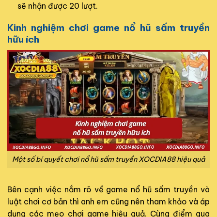
sẽ nhận được 20 lượt.
Kinh nghiệm chơi game nổ hũ sấm truyền
hữu ích
Một số bí quyết chơi nổ hũ sấm truyền XOCDIA88 hiệu quả
Bên cạnh việc nắm rõ về game nổ hũ sấm truyền và
luật chơi cơ bản thì anh em cũng nên tham khảo và áp
dụng các mẹo chơi game hiệu quả. Cùng điểm qua