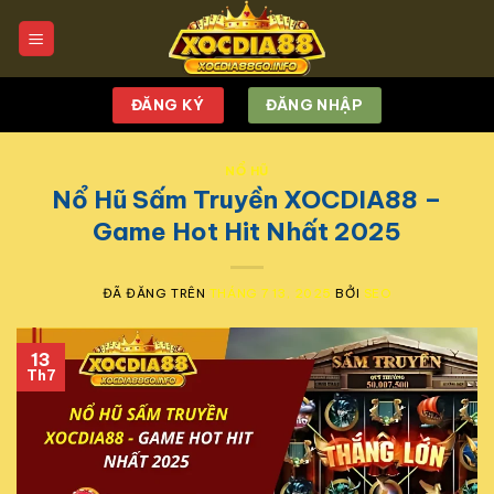
Chuyển
đến
nội
dung
ĐĂNG KÝ
ĐĂNG NHẬP
NỔ HŨ
Nổ Hũ Sấm Truyền XOCDIA88 –
Game Hot Hit Nhất 2025
ĐÃ ĐĂNG TRÊN
THÁNG 7 13, 2025
BỞI
SEO
13
Th7