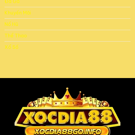
Đá Gà
Khuyến Mãi
Nổ Hũ
Thể Thao
Xổ Số