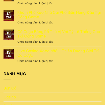
–
Chức năng bình luận bị tắt
ở
Ưu
Kinh
Đãi
Nghiệm
Khám Phá Kèo Nhà Cái Phổ Biến Hàng Đầu Tại
Siêu
13
Cược
Hời
Cổng Game
Th7
Kèo
Dành
Chức năng bình luận bị tắt
ở
Phạt
Cho
Khám
Góc
Mọi
Phá
Cá Cược Bóng Rổ Thú Vị Với Tỷ Lệ Thắng Cao
Dễ
Cược
13
Kèo
Dàng
Tại Cổng Game
Thủ
Th7
Nhà
Chiến
Chức năng bình luận bị tắt
ở
Cái
Thắng
Cá
Phổ
Cược
Live Casino Xocdia88 – Thiên Đường Giải Trí
Biến
13
Bóng
Hàng
Cá Cược
Th7
Rổ
Đầu
Chức năng bình luận bị tắt
ở
Thú
Tại
Live
Vị
Cổng
Casino
Với
Game
Xocdia88
DANH MỤC
Tỷ
–
Lệ
Thiên
Thắng
Đường
Cao
Bắn Cá
Giải
Tại
Trí
Cổng
Casino
Cá
Game
Cược