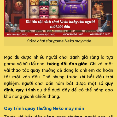
Cách chơi slot game Neko may mắn
Mặc dù được nhiều người chơi đánh giá rằng là tựa
game sở hữu lối chơi
tương đối đơn giản
. Chỉ với một
vài thao tác quay thưởng dễ dàng là anh em đã hoàn
tất một ván đấu. Thế nhưng trước khi bắt đầu trải
nghiệm, người chơi cần nắm bắt được một số
quy
định, quy trình
cụ thể dưới đây để có thể nâng cao
khả năng giành chiến thắng.
Quy trình quay thưởng Neko may mắn
Trước khi bắt đầu vòng quay thưởng, người chơi sẽ