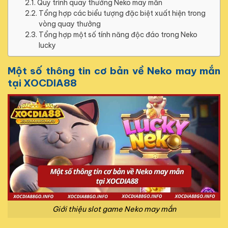
Quy trình quay thưởng Neko may mắn
Tổng hợp các biểu tượng đặc biệt xuất hiện trong
vòng quay thưởng
Tổng hợp một số tính năng độc đáo trong Neko
lucky
Một số thông tin cơ bản về Neko may mắn
tại XOCDIA88
Giới thiệu slot game Neko may mắn