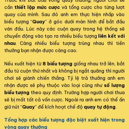
cần
thiết lập mức cược
và tổng cược cho từng lượt
quay của mình. Sau đó anh em thực hiện nhấp vào
biểu tượng “
Quay
” ở góc dưới màn hình để bắt đầu
ván đấu. Lúc này các cuộn quay trong hệ thống sẽ
chuyển động vào tạo ra nhiều biểu tượng
liên kết với
nhau
. Càng nhiều biểu tượng trùng nhau thì tiền
thưởng bạn nhận được càng cao.
Nếu xuất hiện từ
8 biểu tượng
giống nhau trở lên, bắt
đầu từ cuộn thứ nhất và không bị ngắt quãng thì người
chơi sẽ giành chiến thắng. Tỷ lệ trả thưởng anh em
nhận được sẽ phụ thuộc vào loại cũng như
số lượng
biểu tượng
theo quy định. Trường hợp người chơi thua
sẽ bị mất tất cả vốn cược. Ngoài ra anh em có thể ấn
giữ nút “
Quay
” để kích hoạt chế độ
quay tự động
.
Tổng hợp các biểu tượng đặc biệt xuất hiện trong
vòng quay thưởng