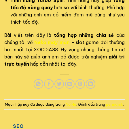
Tính năng Turbo Spin
: Tính năng này giúp
tăng
tốc độ vòng quay
hơn so với bình thường. Phù hợp
với những anh em có niềm đam mê cũng như yêu
thích tốc độ.
Bài viết trên đây là
tổng hợp những chia sẻ
của
chúng tôi về
Neko may mắn
– slot game đổi thưởng
hot nhất tại XOCDIA88. Hy vọng những thông tin cơ
bản này sẽ giúp anh em có được trải nghiệm
giải trí
trực tuyến
hấp dẫn nhất tại đây.
Mục nhập này đã được đăng trong
Nổ Hũ
. Đánh dấu trang
permalink
.
SEO