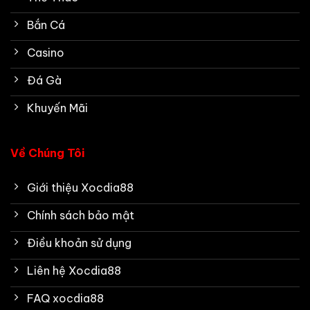
Bắn Cá
Casino
Đá Gà
Khuyến Mãi
Về Chúng Tôi
Giới thiệu Xocdia88
Chính sách bảo mật
Điều khoản sử dụng
Liên hệ Xocdia88
FAQ xocdia88