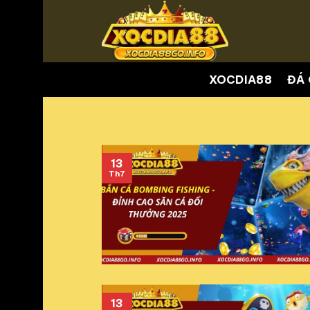
Chuyển
đến
nội
dung
XOCDIA88
ĐÁ
13
Th7
13