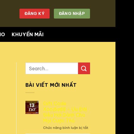
ĐĂNG KÝ
ĐĂNG NHẬP
NO
KHUYẾN MÃI
BÀI VIẾT MỚI NHẤT
Gift Code
13
Xocdia88 – Ưu Đãi
Th7
Siêu Hời Dành Cho
Mọi Cược Thủ
Chức năng bình luận bị tắt
ở
Gift