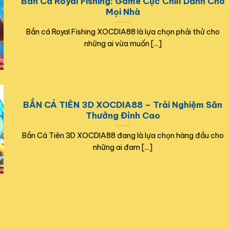
Bắn Cá Royal Fishing: Game Cực Chill Dành Cho
Mọi Nhà
Bắn cá Royal Fishing XOCDIA88 là lựa chọn phải thử cho
những ai vừa muốn [...]
BẮN CÁ TIÊN 3D XOCDIA88 – Trải Nghiệm Săn
Thưởng Đỉnh Cao
Bắn Cá Tiên 3D XOCDIA88 đang là lựa chọn hàng đầu cho
những ai đam [...]