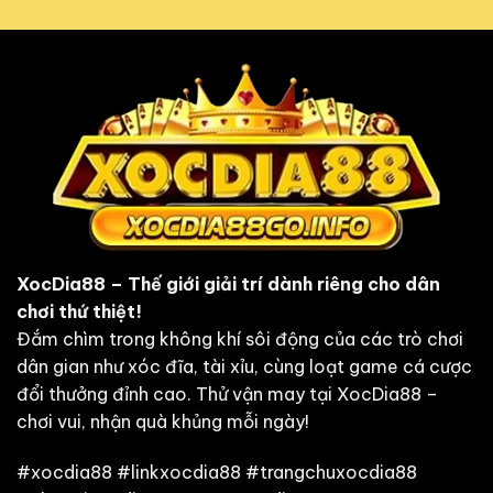
XocDia88
– Thế giới giải trí dành riêng cho dân
chơi thứ thiệt!
Đắm chìm trong không khí sôi động của các trò chơi
dân gian như xóc đĩa, tài xỉu, cùng loạt game cá cược
đổi thưởng đỉnh cao. Thử vận may tại XocDia88 –
chơi vui, nhận quà khủng mỗi ngày!
#xocdia88 #linkxocdia88 #trangchuxocdia88