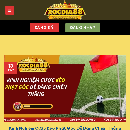
Chuyển
đến
nội
dung
ĐĂNG KÝ
ĐĂNG NHẬP
13
Th7
Kinh Nghiệm Cược Kèo Phạt Góc Dễ Dàng Chiến Thắng