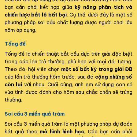
bạn cần phải kết hợp giữa
kỹ năng phân tích và
chiến lược bắt lô bất bại
. Cụ thể, dưới đây là một số
phương pháp soi cầu chất lượng được người chơi lâu
năm áp dụng.
Tổng đề
Tổng đề là chiến thuật bắt cầu dựa trên giải đặc biệt
trong các lần trả thưởng, phù hợp với mọi đối tượng.
Theo đó, hội viên chọn
một số bất kỳ trong giải ĐB
của lần trả thưởng hôm trước, sau đó
cộng những số
còn lại
với nhau. Cuối cùng, anh em sử dụng con số
vừa tính được đánh cho hôm sau chắc chắn sẽ trúng
thưởng.
Soi cầu 3 miền quả trám
Soi cầu 3 miền quả trám là một phương pháp dự đoán
kết quả theo
mô hình hình học
. Các bạn cần phải