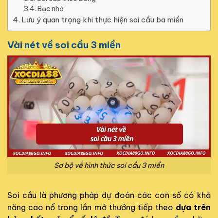
Bạc nhớ
Lưu ý quan trọng khi thực hiện soi cầu ba miền
Vài nét về soi cầu 3 miền
Sơ bộ về hình thức soi cầu 3 miền
Soi cầu là phương pháp dự đoán các con số có khả
năng cao nổ trong lần mở thưởng tiếp theo
dựa trên