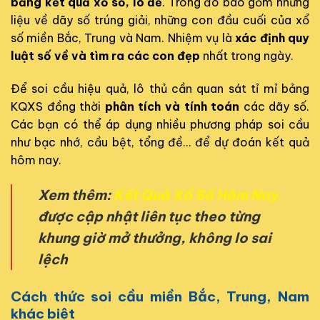
bảng kết quả xổ số, lô đề
. Trong đó bao gồm những
liệu về dãy số trúng giải, những con đầu cuối của xổ
số miền Bắc, Trung và Nam. Nhiệm vụ là
xác định quy
luật số về và tìm ra các con đẹp
nhất trong ngày.
Để soi cầu hiệu quả, lô thủ cần quan sát tỉ mỉ bảng
KQXS đồng thời
phân tích và tính toán
các dãy số.
Các bạn có thể áp dụng nhiều phương pháp soi cầu
như bạc nhớ, cầu bệt, tổng đề… để dự đoán kết quả
hôm nay.
Xem thêm:
Kết Quả Xổ Số Hôm Nay
được cập nhật liên tục theo từng
khung giờ mở thưởng, không lo sai
lệch
Cách thức soi cầu miền Bắc, Trung, Nam
khác biệt