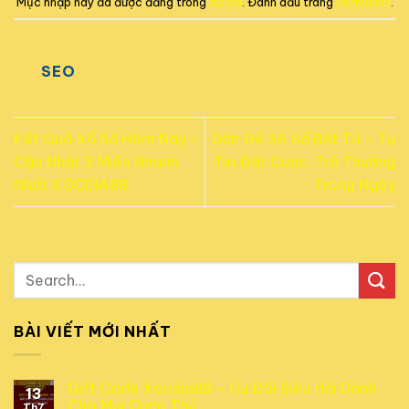
Mục nhập này đã được đăng trong
Xổ Số
. Đánh dấu trang
permalink
.
SEO
Kết Quả Xổ Số Hôm Nay –
Dàn Đề 36 Số Bất Tử – Tự
Cập Nhật 3 Miền Nhanh
Tin Đặt Cược, Trả Thưởng
Nhất XOCDIA88
Trong Ngày
BÀI VIẾT MỚI NHẤT
Gift Code Xocdia88 – Ưu Đãi Siêu Hời Dành
13
Cho Mọi Cược Thủ
Th7